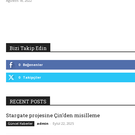
Ağustos 18, 2022
Bizi Takip Edin
0
Beğenenler
0
Takipçiler
RECENT POSTS
Stargate projesine Çin’den misilleme
admin
-
Eylül 22, 2025
Güncel Haberler