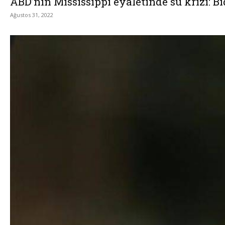
ABD’nin Mississippi eyaletinde su krizi: Bi
Ağustos 31, 2022