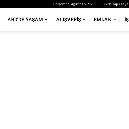
Perşembe, Ağustos 6, 2026
Giriş Yap / Kayıt
ABD’DE YAŞAM
ALIŞVERIŞ
EMLAK
İ