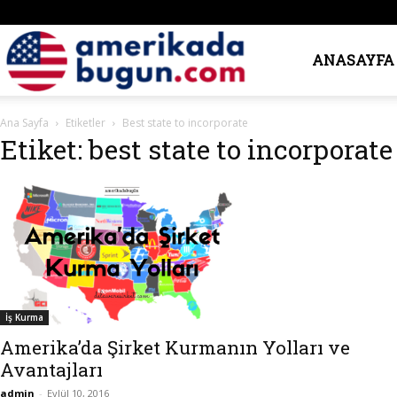
Amerika’da
ANASAYFA
Ana Sayfa
Etiketler
Best state to incorporate
Bugün
Etiket: best state to incorporate
İş Kurma
Amerika’da Şirket Kurmanın Yolları ve
Avantajları
admin
-
Eylül 10, 2016