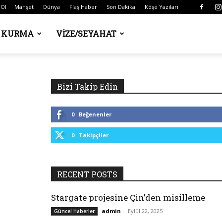
 Ol
Manşet
Dünya
Flaş Haber
Son Dakika
Köşe Yazıları
Ş KURMA
VIZE/SEYAHAT
Bizi Takip Edin
0
Beğenenler
0
Takipçiler
RECENT POSTS
Stargate projesine Çin’den misilleme
admin
-
Eylül 22, 2025
Güncel Haberler