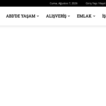
Cuma, Ağustos 7, 2026
Giriş Yap / Kayıt
ABD’DE YAŞAM
ALIŞVERIŞ
EMLAK
İ