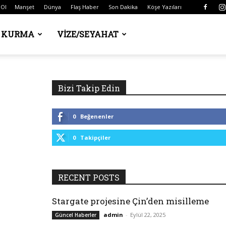
 Ol
Manşet
Dünya
Flaş Haber
Son Dakika
Köşe Yazıları
Ş KURMA
VIZE/SEYAHAT
Bizi Takip Edin
0
Beğenenler
0
Takipçiler
RECENT POSTS
Stargate projesine Çin’den misilleme
admin
-
Eylül 22, 2025
Güncel Haberler