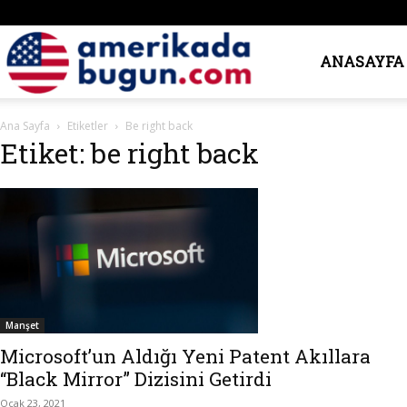
Amerika’da
ANASAYFA
Ana Sayfa
Etiketler
Be right back
Bugün
Etiket: be right back
Manşet
Microsoft’un Aldığı Yeni Patent Akıllara
“Black Mirror” Dizisini Getirdi
Ocak 23, 2021