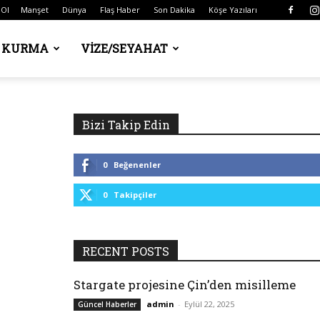
 Ol
Manşet
Dünya
Flaş Haber
Son Dakika
Köşe Yazıları
Ş KURMA
VIZE/SEYAHAT
Bizi Takip Edin
0
Beğenenler
0
Takipçiler
RECENT POSTS
Stargate projesine Çin’den misilleme
admin
-
Eylül 22, 2025
Güncel Haberler