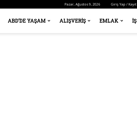
Pazar, Ağustos 9, 2026
Giriş Yap / Kayıt
ABD’DE YAŞAM
ALIŞVERIŞ
EMLAK
İ