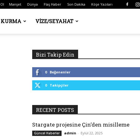
 Ol
Manşet
Dünya
Flaş Haber
Son Dakika
Köşe Yazıları
Ş KURMA
VIZE/SEYAHAT
Bizi Takip Edin
0
Beğenenler
0
Takipçiler
RECENT POSTS
Stargate projesine Çin’den misilleme
admin
-
Eylül 22, 2025
Güncel Haberler