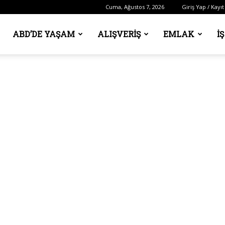
Cuma, Ağustos 7, 2026
Giriş Yap / Kayıt
ABD’DE YAŞAM
ALIŞVERIŞ
EMLAK
İ