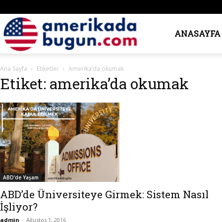
Amerika’da
ANASAYFA
Ana Sayfa
Etiketler
Amerika’da okumak
Bugün
Etiket: amerika’da okumak
ABD'de Yaşam
ABD’de Üniversiteye Girmek: Sistem Nasıl
İşliyor?
admin
-
Ağustos 1, 2016