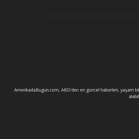
AmerikadaBugun.com, ABD'den en güncel haberleri, yaşam bilgileri
alabi