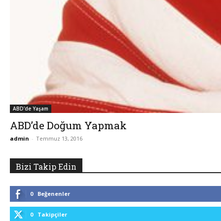
ABD'de Yaşam
ABD’de Doğum Yapmak
admin
-
Temmuz 13, 2016
Bizi Takip Edin
0
Beğenenler
0
Takipçiler