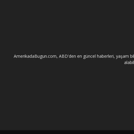
AmerikadaBugun.com, ABD'den en güncel haberleri, yaşam bilgileri
alabi