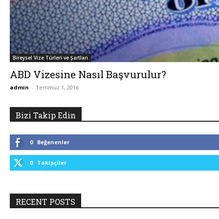
Bireysel Vize Türleri ve Şartları
ABD Vizesine Nasıl Başvurulur?
admin
-
Temmuz 1, 2016
Bizi Takip Edin
0
Beğenenler
0
Takipçiler
RECENT POSTS