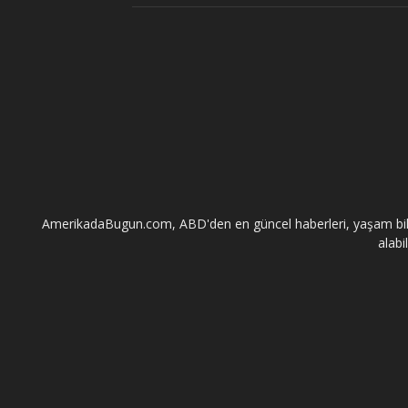
AmerikadaBugun.com, ABD'den en güncel haberleri, yaşam bilgileri
alabi