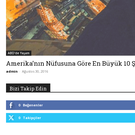
ABD'de Yaşam
Amerika’nın Nüfusuna Göre En Büyük 10 Ş
admin
-
Ağustos 30, 2016
Bizi Takip Edin
0
Beğenenler
0
Takipçiler