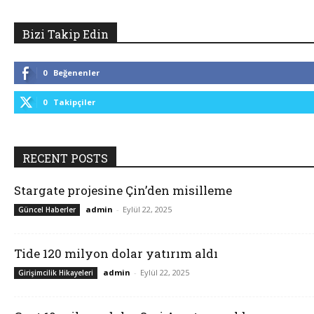
Bizi Takip Edin
0
Beğenenler
0
Takipçiler
RECENT POSTS
Stargate projesine Çin’den misilleme
admin
-
Eylül 22, 2025
Güncel Haberler
Tide 120 milyon dolar yatırım aldı
admin
-
Eylül 22, 2025
Girişimcilik Hikayeleri