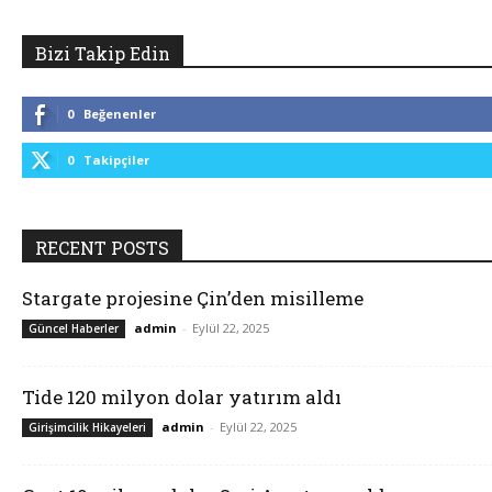
Bizi Takip Edin
0
Beğenenler
0
Takipçiler
RECENT POSTS
Stargate projesine Çin’den misilleme
admin
-
Eylül 22, 2025
Güncel Haberler
Tide 120 milyon dolar yatırım aldı
admin
-
Eylül 22, 2025
Girişimcilik Hikayeleri