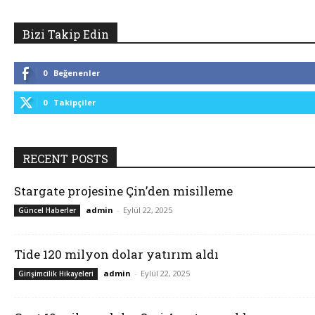
Bizi Takip Edin
0
Beğenenler
0
Takipçiler
RECENT POSTS
Stargate projesine Çin’den misilleme
admin
-
Eylül 22, 2025
Güncel Haberler
Tide 120 milyon dolar yatırım aldı
admin
-
Eylül 22, 2025
Girişimcilik Hikayeleri