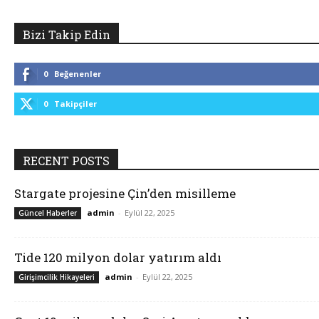
Bizi Takip Edin
0
Beğenenler
0
Takipçiler
RECENT POSTS
Stargate projesine Çin’den misilleme
admin
-
Eylül 22, 2025
Güncel Haberler
Tide 120 milyon dolar yatırım aldı
admin
-
Eylül 22, 2025
Girişimcilik Hikayeleri