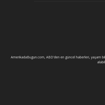
AmerikadaBugun.com, ABD'den en güncel haberleri, yaşam bilgileri
alabi